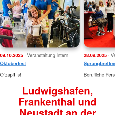
09.10.2025
· Veranstaltung Intern
28.09.2025
· V
Oktoberfest
Sprungbrettm
O`zapft is!
Berufliche Per
Ludwigshafen,
Frankenthal und
Neustadt an der