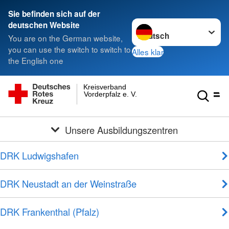
Sie befinden sich auf der
Sprache wechseln zu
deutschen Website
You are on the German website,
you can use the switch to switch to
Alles klar
the English one
Kreisverband
Vorderpfalz e. V.
Unsere Ausbildungszentren
DRK Ludwigshafen
DRK Neustadt an der Weinstraße
DRK Frankenthal (Pfalz)