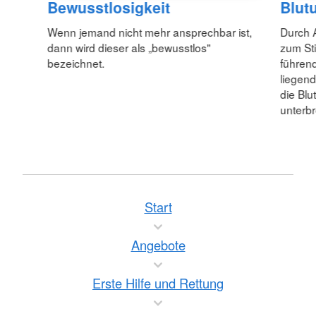
Bewusstlosigkeit
Blut
Wenn jemand nicht mehr ansprechbar ist,
Durch 
dann wird dieser als „bewusstlos"
zum Sti
bezeichnet.
führend
liegend
die Blu
unterb
Start
Angebote
Erste Hilfe und Rettung