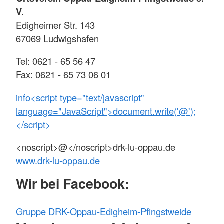
V.
Edigheimer Str. 143
67069 Ludwigshafen
Tel: 0621 - 65 56 47
Fax: 0621 - 65 73 06 01
info<script type="text/javascript"
language="JavaScript">document.write('@');
</script>
<noscript>@</noscript>drk-lu-oppau.de
www.drk-lu-oppau.de
Wir bei Facebook:
Gruppe DRK-Oppau-Edigheim-Pfingstweide