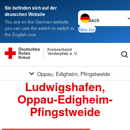
Sie befinden sich auf der
Sprache wechseln zu
deutschen Website
You are on the German website,
you can use the switch to switch to
Alles klar
the English one
Kreisverband
Vorderpfalz e. V.
Oppau, Edigheim, Pfingstweide
Ludwigshafen,
Oppau-Edigheim-
Pfingstweide