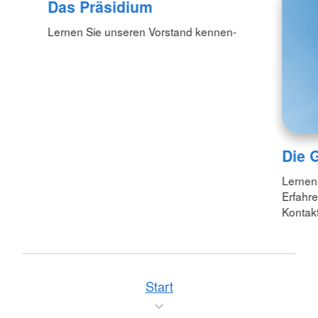
Das Präsidium
Lernen Sie unseren Vorstand kennen-
Die 
Lernen
Erfahr
Kontakt
Start