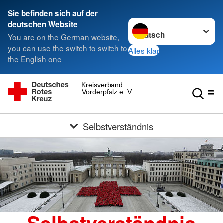
Sie befinden sich auf der
Sprache wechseln zu
deutschen Website
You are on the German website,
you can use the switch to switch to
Alles klar
the English one
Kreisverband
Vorderpfalz e. V.
Selbstverständnis
Selbstverständnis