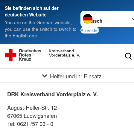
Sie befinden sich auf der
Sprache wechseln zu
deutschen Website
You are on the German website,
you can use the switch to switch to
Alles klar
the English one
Kreisverband
Vorderpfalz e. V.
Helfer und ihr Einsatz
DRK Kreisverband Vorderpfalz e. V.
August-Heller-Str. 12
67065 Ludwigshafen
Tel: 0621 /57 03 - 0